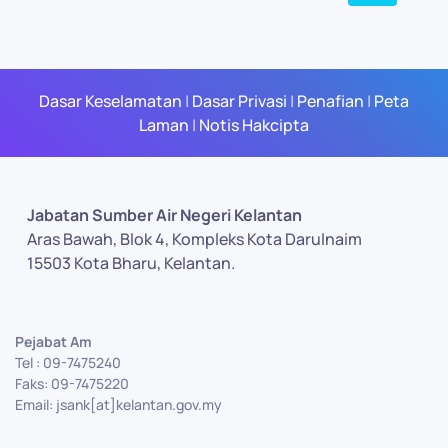
Dasar Keselamatan
|
Dasar Privasi
|
Penafian
|
Peta
Laman
|
Notis Hakcipta
Jabatan Sumber Air Negeri Kelantan
Aras Bawah, Blok 4, Kompleks Kota Darulnaim
15503 Kota Bharu, Kelantan.
Pejabat Am
Tel : 09-7475240
Faks: 09-7475220
Email: jsank[at]kelantan.gov.my