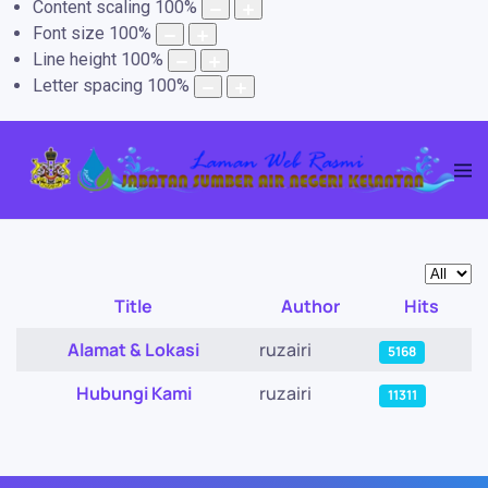
Content scaling
100
%
Font size
100
%
Line height
100
%
Letter spacing
100
%
Display
Title
Author
Hits
Articles
Alamat & Lokasi
ruzairi
5168
Hubungi Kami
ruzairi
11311