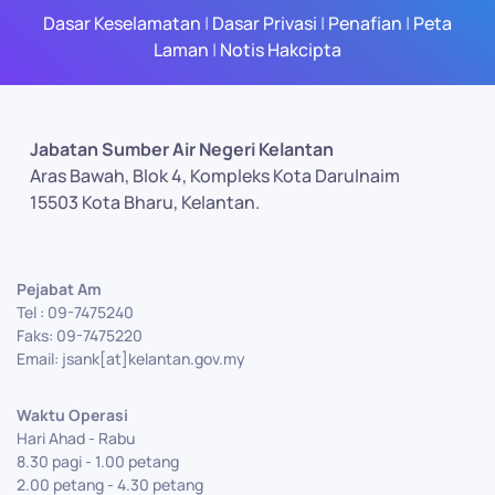
Dasar Keselamatan
|
Dasar Privasi
|
Penafian
|
Peta
Laman
|
Notis Hakcipta
Jabatan Sumber Air Negeri Kelantan
Aras Bawah, Blok 4, Kompleks Kota Darulnaim
15503 Kota Bharu, Kelantan.
Pejabat Am
Tel : 09-7475240
Faks: 09-7475220
Email: jsank[at]kelantan.gov.my
Waktu Operasi
Hari Ahad - Rabu
8.30 pagi - 1.00 petang
2.00 petang - 4.30 petang