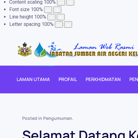
Content scaling
100
%
Font size
100
%
Line height
100
%
Letter spacing
100
%
LAMAN UTAMA
PROFAIL
PERKHIDMATAN
PEN
Posted in
Pengumuman
.
Selamat Datang 