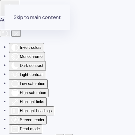
Skip to main content
Accessibility Tools
Invert colors
Monochrome
Dark contrast
Light contrast
Low saturation
High saturation
Highlight links
Highlight headings
Screen reader
Read mode