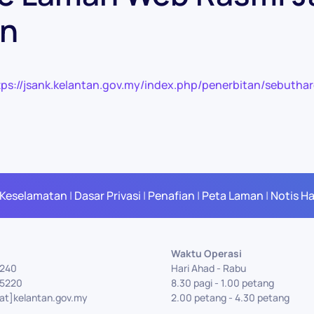
an
tps://jsank.kelantan.gov.my/index.php/penerbitan/sebutha
 Keselamatan
|
Dasar Privasi
|
Penafian
|
Peta Laman
|
Notis H
Waktu Operasi
5240
Hari Ahad - Rabu
75220
8.30 pagi - 1.00 petang
[at]kelantan.gov.my
2.00 petang - 4.30 petang