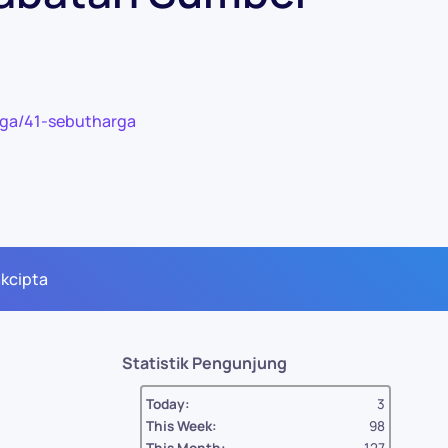
rga/41-sebutharga
akcipta
Statistik Pengunjung
Today:
3
This Week:
98