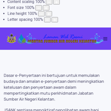
Content scaling
100
%
Font size
100
%
Line height
100
%
Letter spacing
100
%
Dasar e-Penyertaan ini bertujuan untuk memulakan
budaya dan amalan e-penyertaan demi meningkatkan
ketelusan dan penyertaan awam dalam
mempertingkatkan mutu perkhidmatan Jabatan
Sumber Air Negeri Kelantan.
JSANK sentiasa mengiktiraf penglibatan awam bagi