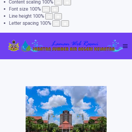
Content scaling
100
%
Font size
100
%
Line height
100
%
Letter spacing
100
%