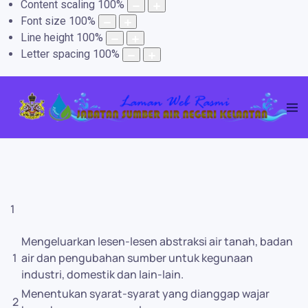
Content scaling
100
%
Font size
100
%
Line height
100
%
Letter spacing
100
%
1
Mengeluarkan lesen-lesen abstraksi air tanah, badan
1
air dan pengubahan sumber untuk kegunaan
industri, domestik dan lain-lain.
Menentukan syarat-syarat yang dianggap wajar
2