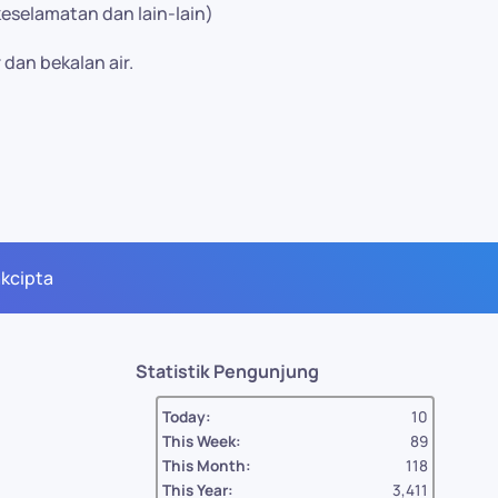
selamatan dan lain-lain)
dan bekalan air.
akcipta
Statistik Pengunjung
Today:
10
This Week:
89
This Month:
118
This Year:
3,411