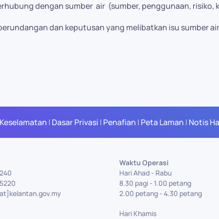
bung dengan sumber air (sumber, penggunaan, risiko, ke
perundangan dan keputusan yang melibatkan isu sumber air 
 Keselamatan
|
Dasar Privasi
|
Penafian
|
Peta Laman
|
Notis H
Waktu Operasi
5240
Hari Ahad - Rabu
75220
8.30 pagi - 1.00 petang
[at]kelantan.gov.my
2.00 petang - 4.30 petang
Hari Khamis