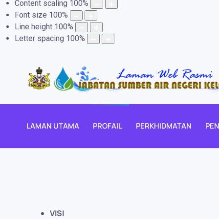
Content scaling
100
%
Font size
100
%
Line height
100
%
Letter spacing
100
%
LAMAN UTAMA
PROFAIL
PERKHIDMATAN
PEN
VISI