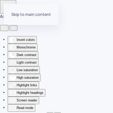
Skip to main content
Accessibility Tools
Invert colors
Monochrome
Dark contrast
Light contrast
Low saturation
High saturation
Highlight links
Highlight headings
Screen reader
Read mode