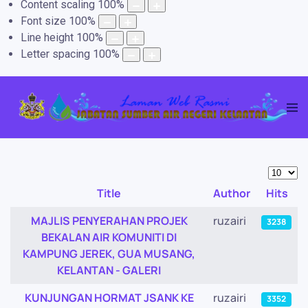
Content scaling
100
%
Font size
100
%
Line height
100
%
Letter spacing
100
%
Display
Title
Author
Hits
Articles
MAJLIS PENYERAHAN PROJEK
ruzairi
3238
BEKALAN AIR KOMUNITI DI
KAMPUNG JEREK, GUA MUSANG,
KELANTAN - GALERI
KUNJUNGAN HORMAT JSANK KE
ruzairi
3352