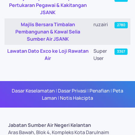
Pertukaran Pegawai & Kakitangan
JSANK
Majlis Bersara Timbalan
ruzairi
2780
Pembangunan & Kawal Selia
Sumber Air JSANK
Lawatan Dato Exco ke Loji Rawatan
Super
3367
Air
User
Dasar Keselamatan
|
Dasar Privasi
|
Penafian
|
Peta
Laman
|
Notis Hakcipta
Jabatan Sumber Air Negeri Kelantan
Aras Bawah, Blok 4, Kompleks Kota Darulnaim