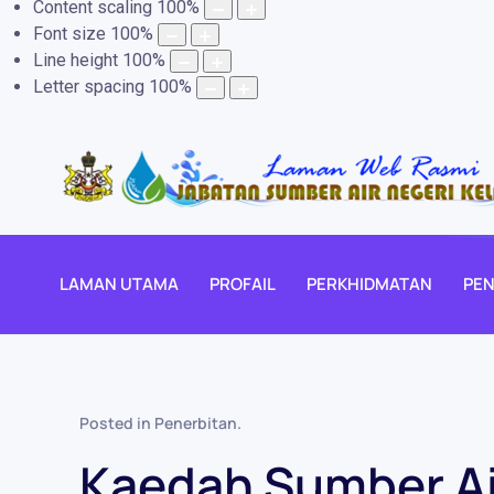
Content scaling
100
%
Font size
100
%
Line height
100
%
Letter spacing
100
%
LAMAN UTAMA
PROFAIL
PERKHIDMATAN
PEN
Posted in
Penerbitan
.
Kaedah Sumber Ai