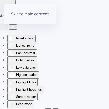
Skip to main content
Accessibility Tools
Invert colors
Monochrome
Dark contrast
Light contrast
Low saturation
High saturation
Highlight links
Highlight headings
Screen reader
Read mode