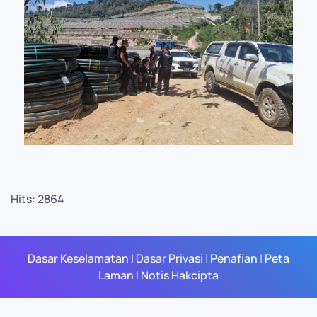
Hits: 2864
Dasar Keselamatan
|
Dasar Privasi
|
Penafian
|
Peta
Laman
|
Notis Hakcipta