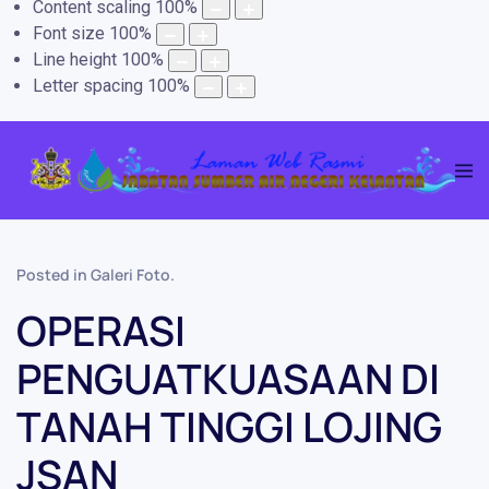
Content scaling
100
%
Font size
100
%
Line height
100
%
Letter spacing
100
%
Posted in
Galeri Foto
.
OPERASI
PENGUATKUASAAN DI
TANAH TINGGI LOJING
JSAN