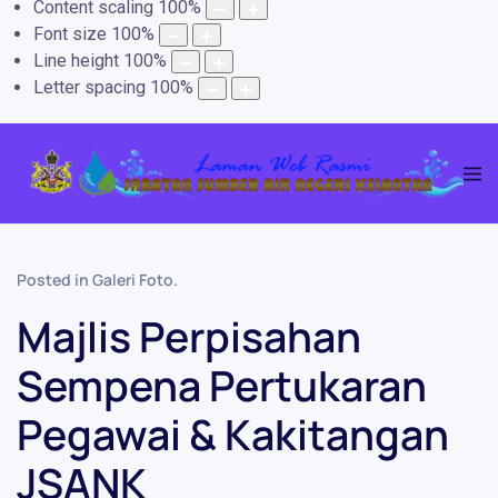
Content scaling
100
%
Font size
100
%
Line height
100
%
Letter spacing
100
%
Posted in
Galeri Foto
.
Majlis Perpisahan
Sempena Pertukaran
Pegawai & Kakitangan
JSANK