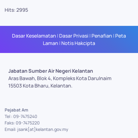
Hits: 2995
Dasar Keselamatan
|
Dasar Privasi
|
Penafian
|
Peta
Laman
|
Notis Hakcipta
Jabatan Sumber Air Negeri Kelantan
Aras Bawah, Blok 4, Kompleks Kota Darulnaim
15503 Kota Bharu, Kelantan.
Pejabat Am
Tel : 09-7475240
Faks: 09-7475220
Email: jsank[at]kelantan.gov.my